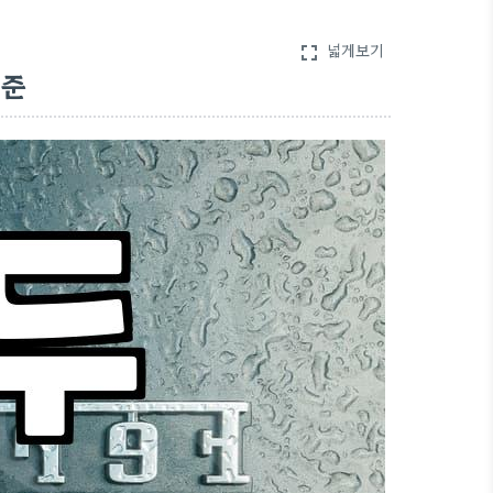
넓게보기
fullscreen
기준