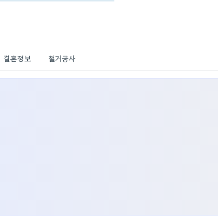
결혼정보
철거공사