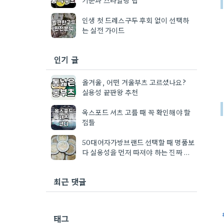
인생 첫 드레스구두 후회 없이 선택하
는 실전 가이드
인기 글
올겨울, 어떤 겨울부츠 고르셨나요?
실용성 끝판왕 추천
옥스포드 셔츠 고를 때 꼭 확인해야 할
점들
50대여자가방브랜드 선택할 때 명품보
다 실용성을 먼저 따져야 하는 진짜 이
유
최근 댓글
태그