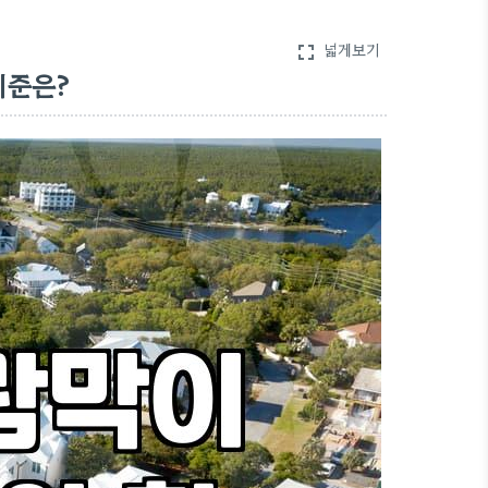
넓게보기
fullscreen
기준은?