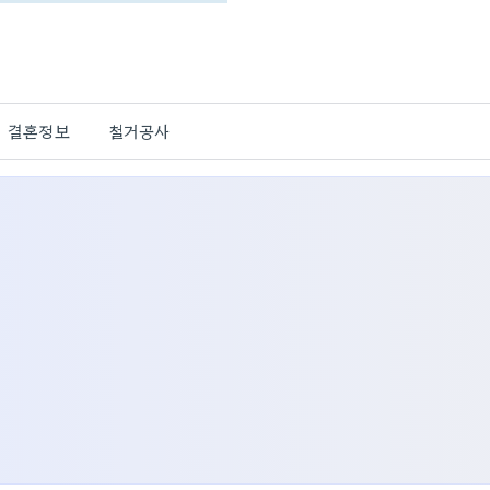
결혼정보
철거공사