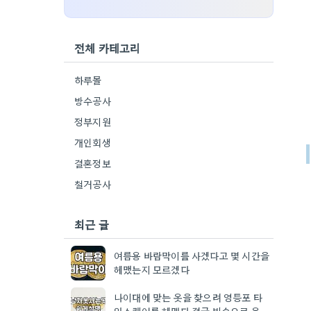
전체 카테고리
하루몰
방수공사
정부지원
개인회생
결혼정보
철거공사
최근 글
여름용 바람막이를 사겠다고 몇 시간을
헤맸는지 모르겠다
나이대에 맞는 옷을 찾으려 영등포 타
임스퀘어를 헤매다 결국 빈손으로 온