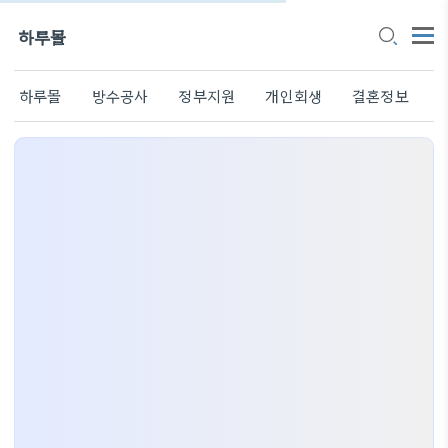
하루몰
하루몰
방수공사
정부지원
개인회생
결혼정보