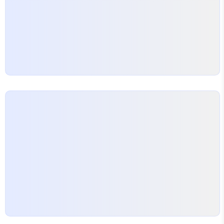
를 때 흔히들…