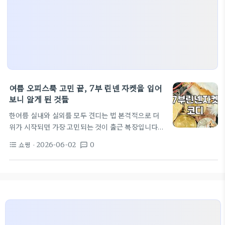
여름 오피스룩 고민 끝, 7부 린넨 자켓을 입어
보니 알게 된 것들
한여름 실내와 실외를 모두 견디는 법 본격적으로 더
위가 시작되면 가장 고민되는 것이 출근 복장입니다.
밖은 찌는 듯한 더위지만 사무실 내부 에어컨은 너무
쇼핑
· 2026-06-02
0
format_list_bulleted
textsms
강해서 가디건이나 자켓 하나는 꼭 챙겨야 하니까요.
이럴 때 가장 먼저 찾게 되는 것이 7부 소매의 린넨 자
켓입니다. 긴팔 린넨 자켓도 물론 좋지만, 팔꿈치 아래
로 살짝 내려오는 7부 기장은 활동할 때 소매가 거슬리
지 않고 손목 시계나 팔찌 같은 액세서리를 드러내기
좋아 여름철 스타일링에 꽤 유용합니다. 린넨 자켓을
고를 때 놓치기 쉬운 디테일 매장에서 린넨 자켓을 고