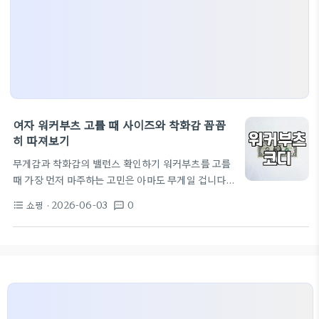
여자 워커부츠 고를 때 사이즈와 착화감 꼼꼼
히 따져보기
무게감과 착화감의 밸런스 확인하기 워커부츠를 고를
때 가장 먼저 마주하는 고민은 아마도 무게일 겁니다.
디자인만 보고 고르다 보면 반나절도 채 걷지 못하고
쇼핑
· 2026-06-03
0
format_list_bulleted
textsms
발목과 무릎에 피로가 쌓이는 경험을 하기 쉽습니다.
보통 가죽 소재의 워커는 초반에 길들여지는 시간이
필요한데, 구매 직후에 너무 무거운 제품을 선택하면
발등이 아프거나 뒤꿈치가 심하게 까질 수 있습니다.
그래서 저는 매장에서 신어볼 때 단순히 디자인만 보
는 게 아니라, 바닥 쿠션감이 어느 정도인지, 그리고
발목을 감싸주는 부분이 지나치게 딱딱해서 움직일 때