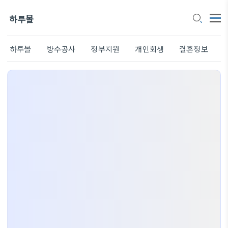
하루몰
하루몰
방수공사
정부지원
개인회생
결혼정보