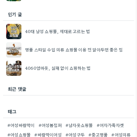
인기 글
40대 남성 쇼핑몰, 제대로 고르는 법
명품 스타일 수입 의류 쇼핑몰 이용 전 알아두면 좋은 점
4060엄마옷, 실패 없이 쇼핑하는 법
최근 댓글
태그
#여성바람막이
#여성봄점퍼
#남자옷쇼핑몰
#여자가죽자켓
#여성쇼핑몰
#바람막이여성
#여성구두
#중고명품
#여성의류