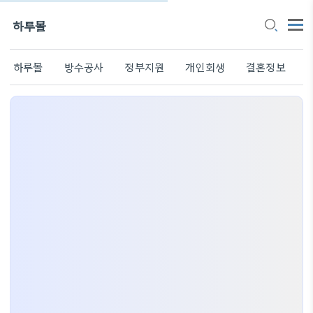
하루몰
하루몰
방수공사
정부지원
개인회생
결혼정보